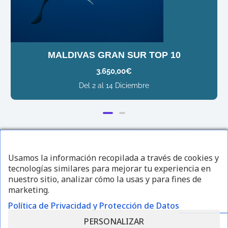
MALDIVAS GRAN SUR TOP 10
3.650,00
€
Del 2 al 14 Diciembre
¡Sígueme en redes sociales!
Usamos la información recopilada a través de cookies y
tecnologías similares para mejorar tu experiencia en
I
F
Y
nuestro sitio, analizar cómo la usas y para fines de
marketing.
n
a
o
Política de Privacidad y Protección de Datos
s
c
u
PERSONALIZAR