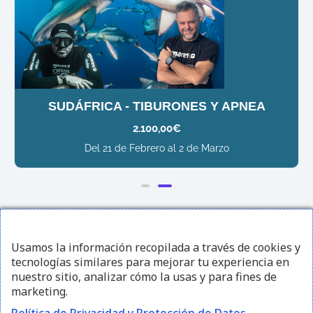
SUDÁFRICA - TIBURONES Y APNEA
2.100,00
€
Del 21 de Febrero al 2 de Marzo
¡Sígueme en redes sociales!
Usamos la información recopilada a través de cookies y
tecnologías similares para mejorar tu experiencia en
I
F
Y
nuestro sitio, analizar cómo la usas y para fines de
marketing.
n
a
o