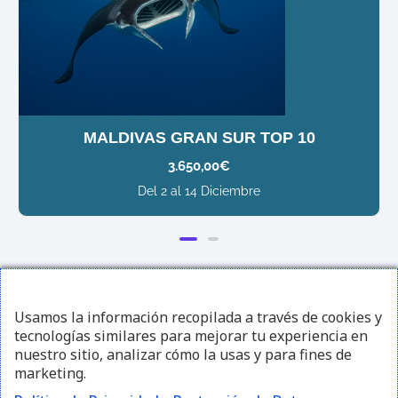
MALDIVAS GRAN SUR TOP 10
3.650,00
€
Del 2 al 14 Diciembre
¡Sígueme en redes sociales!
Usamos la información recopilada a través de cookies y
tecnologías similares para mejorar tu experiencia en
I
F
Y
nuestro sitio, analizar cómo la usas y para fines de
marketing.
n
a
o