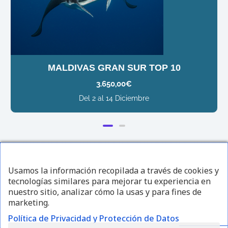
MALDIVAS GRAN SUR TOP 10
3.650,00
€
Del 2 al 14 Diciembre
¡Sígueme en redes sociales!
Usamos la información recopilada a través de cookies y
tecnologías similares para mejorar tu experiencia en
I
F
Y
nuestro sitio, analizar cómo la usas y para fines de
marketing.
n
a
o
Política de Privacidad y Protección de Datos
s
c
u