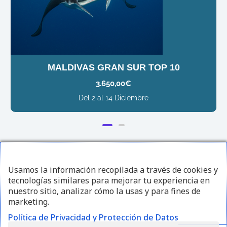
MALDIVAS GRAN SUR TOP 10
3.650,00
€
Del 2 al 14 Diciembre
¡Sígueme en redes sociales!
Usamos la información recopilada a través de cookies y
tecnologías similares para mejorar tu experiencia en
I
F
Y
nuestro sitio, analizar cómo la usas y para fines de
marketing.
n
a
o
Política de Privacidad y Protección de Datos
s
c
u