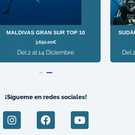
MALDIVAS GRAN SUR TOP 10
SUDÁF
3.650,00
€
Del 2 al 14 Diciembre
Del 
¡Sígueme en redes sociales!
I
F
Y
n
a
o