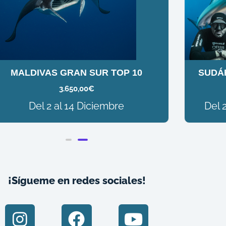
MALDIVAS GRAN SUR TOP 10
SUDÁF
3.650,00
€
Del 2 al 14 Diciembre
Del 
¡Sígueme en redes sociales!
I
F
Y