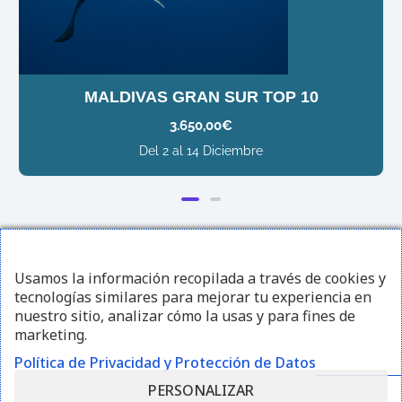
MALDIVAS GRAN SUR TOP 10
3.650,00
€
Del 2 al 14 Diciembre
¡Sígueme en redes sociales!
Usamos la información recopilada a través de cookies y
tecnologías similares para mejorar tu experiencia en
I
F
Y
nuestro sitio, analizar cómo la usas y para fines de
marketing.
n
a
o
Política de Privacidad y Protección de Datos
s
c
u
PERSONALIZAR