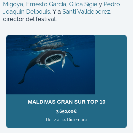
Migoya
,
Ernesto García
,
Gilda Sigie
y
Pedro
Joaquin Delbouis
. Y a
Santi Valldepérez
,
director del festival.
MALDIVAS GRAN SUR TOP 10
3.650,00
€
Del 2 al 14 Diciembre